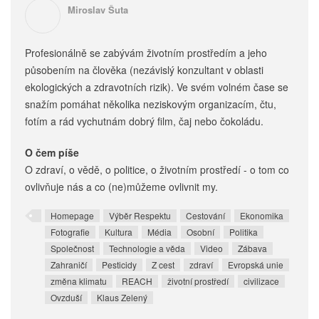
Miroslav Šuta
Profesionálně se zabývám životním prostředím a jeho
působením na člověka (nezávislý konzultant v oblasti
ekologických a zdravotních rizik). Ve svém volném čase se
snažím pomáhat několika neziskovým organizacím, čtu,
fotím a rád vychutnám dobrý film, čaj nebo čokoládu.
O čem píše
O zdraví, o vědě, o politice, o životním prostředí - o tom co
ovlivňuje nás a co (ne)můžeme ovlivnit my.
Homepage
Výběr Respektu
Cestování
Ekonomika
Fotografie
Kultura
Média
Osobní
Politika
Společnost
Technologie a věda
Video
Zábava
Zahraničí
Pesticidy
Z cest
zdraví
Evropská unie
změna klimatu
REACH
životní prostředí
civilizace
Ovzduší
Klaus Zelený