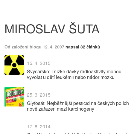
Respekt
Vy
MIROSLAV ŠUTA
Od založení blogu 12. 4. 2007
napsal 82 článků
15. 4. 2015
Švýcarsko: I nízké dávky radioaktivity mohou
vyvolat u dětí leukémii nebo nádor mozku
25. 3. 2015
Glyfosát: Nejběžnější pesticid na českých polích
nově zařazen mezi karcinogeny
17. 8. 2014