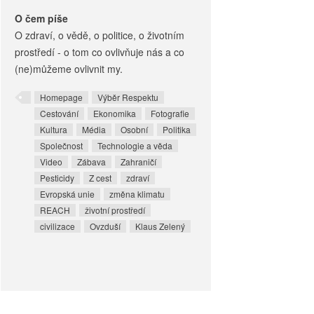
O čem píše
O zdraví, o vědě, o politice, o životním
prostředí - o tom co ovlivňuje nás a co
(ne)můžeme ovlivnit my.
Homepage
Výběr Respektu
Cestování
Ekonomika
Fotografie
Kultura
Média
Osobní
Politika
Společnost
Technologie a věda
Video
Zábava
Zahraničí
Pesticidy
Z cest
zdraví
Evropská unie
změna klimatu
REACH
životní prostředí
civilizace
Ovzduší
Klaus Zelený