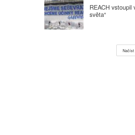
REACH vstoupil v
světa“
Načíst