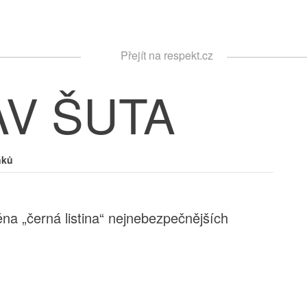
Respekt
Přejít na respekt.cz
Vyhledávání
V ŠUTA
nků
a „černá listina“ nejnebezpečnějších