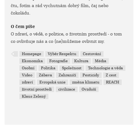
čtu, fotím a rád vychutnám dobrý film, čaj nebo
čokoládu.
O čem píše
O zdraví, o vědě, o politice, o životním prostředí - o tom
co ovlivňuje nás a co (ne)můžeme ovlivnit my.
Homepage
Výběr Respektu
Cestování
Ekonomika
Fotografie
Kultura
Média
Osobní
Politika
Společnost
Technologie a věda
Video
Zábava
Zahraničí
Pesticidy
Z cest
zdraví
Evropská unie
změna klimatu
REACH
životní prostředí
civilizace
Ovzduší
Klaus Zelený