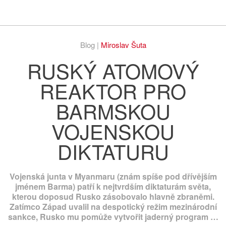
Respekt
Vy
Blog |
Miroslav Šuta
RUSKÝ ATOMOVÝ
REAKTOR PRO
BARMSKOU
VOJENSKOU
DIKTATURU
Vojenská junta v Myanmaru (znám spíše pod dřívějším
jménem Barma) patří k nejtvrdším diktaturám světa,
kterou doposud Rusko zásobovalo hlavně zbraněmi.
Zatímco Západ uvalil na despotický režim mezinárodní
sankce, Rusko mu pomůže vytvořit jaderný program …