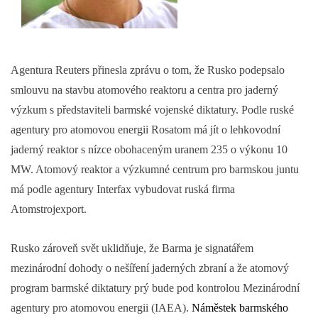
Agentura Reuters přinesla zprávu o tom, že Rusko podepsalo
smlouvu na stavbu atomového reaktoru a centra pro jaderný
výzkum s představiteli barmské vojenské diktatury. Podle ruské
agentury pro atomovou energii Rosatom má jít o lehkovodní
jaderný reaktor s nízce obohaceným uranem 235 o výkonu 10
MW. Atomový reaktor a výzkumné centrum pro barmskou juntu
má podle agentury Interfax vybudovat ruská firma
Atomstrojexport.
Rusko zároveň svět uklidňuje, že Barma je signatářem
mezinárodní dohody o nešíření jaderných zbraní a že atomový
program barmské diktatury prý bude pod kontrolou Mezinárodní
agentury pro atomovou energii (IAEA).
Náměstek barmského