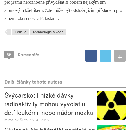
programu nerozhodne přivydělat si bokem nějakým tím
atomovým kšeftíkem. Zde může být odstrašujícím příkladem pro
změnu zkušenost z Pákistánu.
Politika
Technologie a věda
+
55
Komentáře
Další články tohoto autora
Švýcarsko: I nízké dávky
radioaktivity mohou vyvolat u
dětí leukémii nebo nádor mozku
Miroslav Šuta, 15. 4. 2015
Glyfosát: Nejběžnější pesticid na