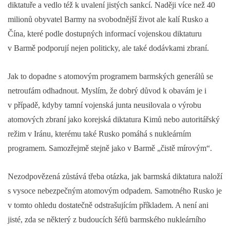
diktatuře a vedlo též k uvalení jistých sankcí. Naději více než 40
milionů obyvatel Barmy na svobodnější život ale kalí Rusko a
Čína, které podle dostupných informací vojenskou diktaturu
v Barmě podporují nejen politicky, ale také dodávkami zbraní.
Jak to dopadne s atomovým programem barmských generálů se
netroufám odhadnout. Myslím, že dobrý důvod k obavám je i
v případě, kdyby tamní vojenská junta neusilovala o výrobu
atomových zbraní jako korejská diktatura Kimů nebo autoritářský
režim v Iránu, kterému také Rusko pomáhá s nukleárním
programem. Samozřejmě stejně jako v Barmě „čistě mírovým“.
Nezodpovězená zůstává třeba otázka, jak barmská diktatura naloží
s vysoce nebezpečným atomovým odpadem. Samotného Rusko je
v tomto ohledu dostatečně odstrašujícím příkladem. A není ani
jisté, zda se některý z budoucích šéfů barmského nukleárního