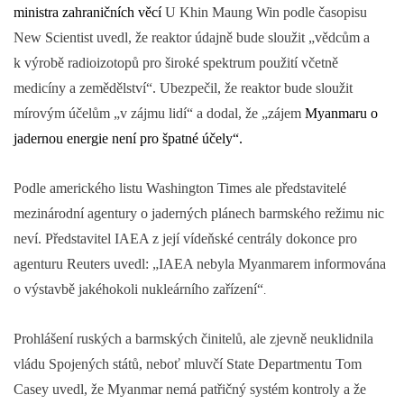
ministra zahraničních věcí
U Khin Maung Win podle časopisu
New Scientist uvedl, že reaktor údajně bude sloužit „vědcům a
k výrobě radioizotopů pro široké spektrum použití včetně
medicíny a zemědělství“. Ubezpečil, že reaktor bude sloužit
mírovým účelům „v zájmu lidí“ a dodal, že „zájem
Myanmaru o
jadernou energie není pro špatné účely“.
Podle amerického listu Washington Times ale představitelé
mezinárodní agentury o jaderných plánech barmského režimu nic
neví. Představitel IAEA z její vídeňské centrály dokonce pro
agenturu Reuters uvedl: „IAEA nebyla Myanmarem informována
o výstavbě jakéhokoli nukleárního zařízení“
.
Prohlášení ruských a barmských činitelů, ale zjevně neuklidnila
vládu Spojených států, neboť mluvčí State Departmentu Tom
Casey uvedl, že Myanmar nemá patřičný systém kontroly a že