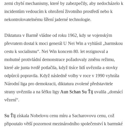
zemi chybí mechanismy, které by zabezpečily, aby nedocházelo k
incidentům vedoucím k ohrožení životního prostředí nebo k
nekontrolovatelnému šíření jaderné technologie.
Diktatura v Barmě vládne od roku 1962, kdy se vojenským
převratem dostal k moci generál U Nei Win a vyhlásil „barmskou
cestu k socialismu“. Nei Win koncem 80. let rezignoval a
mohutné protivládní demonstrace požadovaly změnu režimu,
které ale junta tvrdě potlačila, když tisíce lidí uvěznila a stovky
odpůrců popravila. Když následně volby v roce v 1990 vyhrála
Národní liga pro demokracii, diktatura zvolené představitele
strany uvěznila a na šéfku ligy
Aun Schan Su Ťij
uvalila „domácí
vězení“.
Su Ťij
získala Nobelovu cenu míru a Sacharovovu cenu, což
připoutalo větší pozornost mezinárodního společenství k barmské