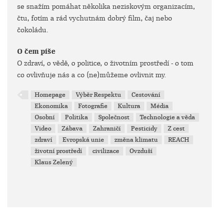
se snažím pomáhat několika neziskovým organizacím,
čtu, fotím a rád vychutnám dobrý film, čaj nebo
čokoládu.
O čem píše
O zdraví, o vědě, o politice, o životním prostředí - o tom
co ovlivňuje nás a co (ne)můžeme ovlivnit my.
Homepage
Výběr Respektu
Cestování
Ekonomika
Fotografie
Kultura
Média
Osobní
Politika
Společnost
Technologie a věda
Video
Zábava
Zahraničí
Pesticidy
Z cest
zdraví
Evropská unie
změna klimatu
REACH
životní prostředí
civilizace
Ovzduší
Klaus Zelený