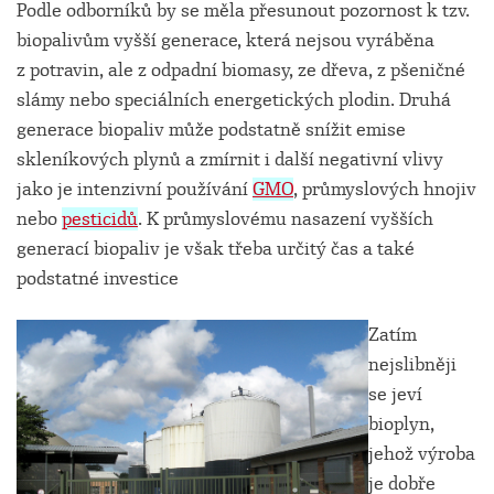
Podle odborníků by se měla přesunout pozornost k tzv.
biopalivům vyšší generace, která nejsou vyráběna
z potravin, ale z odpadní biomasy, ze dřeva, z pšeničné
slámy nebo speciálních energetických plodin. Druhá
generace biopaliv může podstatně snížit emise
skleníkových plynů a zmírnit i další negativní vlivy
jako je intenzivní používání
GMO
, průmyslových hnojiv
nebo
pesticidů
. K průmyslovému nasazení vyšších
generací biopaliv je však třeba určitý čas a také
podstatné investice
Zatím
nejslibněji
se jeví
bioplyn,
jehož výroba
je dobře