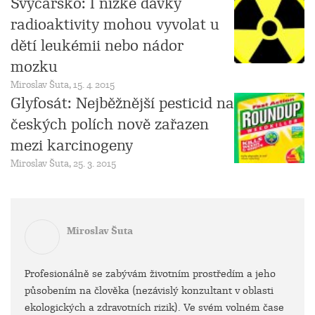
Švýcarsko: I nízké dávky
radioaktivity mohou vyvolat u
dětí leukémii nebo nádor
mozku
Miroslav Šuta, 15. 4. 2015
Glyfosát: Nejběžnější pesticid na
českých polích nově zařazen
mezi karcinogeny
Miroslav Šuta, 25. 3. 2015
Miroslav Šuta
Profesionálně se zabývám životním prostředím a jeho
působením na člověka (nezávislý konzultant v oblasti
ekologických a zdravotních rizik). Ve svém volném čase