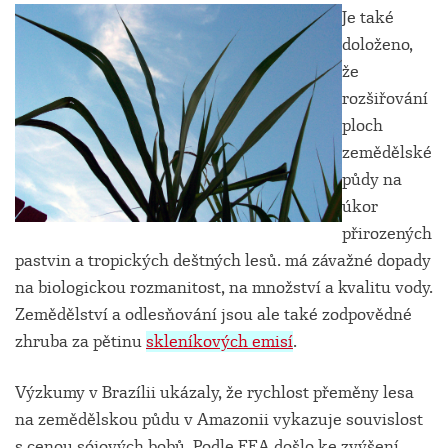
Je také
doloženo,
že
rozšiřování
ploch
zemědělské
půdy na
úkor
přirozených
pastvin a tropických deštných lesů. má závažné dopady
na biologickou rozmanitost, na množství a kvalitu vody.
Zemědělství a odlesňování jsou ale také zodpovědné
zhruba za pětinu
skleníkových emisí
.
Výzkumy v Brazílii ukázaly, že rychlost přeměny lesa
na zemědělskou půdu v Amazonii vykazuje souvislost
s cenou sójových bobů. Podle EEA došlo ke zvýšení