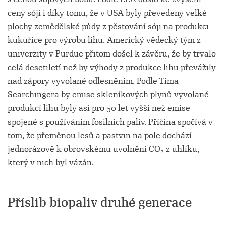
ceny sóji i díky tomu, že v USA byly převedeny velké
plochy zemědělské půdy z pěstování sóji na produkci
kukuřice pro výrobu lihu. Americký vědecký tým z
univerzity v Purdue přitom došel k závěru, že by trvalo
celá desetiletí než by výhody z produkce lihu převážily
nad zápory vyvolané odlesněním. Podle Tima
Searchingera by emise skleníkových plynů vyvolané
produkcí lihu byly asi pro 50 let vyšší než emise
spojené s používáním fosilních paliv. Příčina spočívá v
tom, že přeměnou lesů a pastvin na pole dochází
jednorázově k obrovskému uvolnění CO
z uhlíku,
2
který v nich byl vázán.
Příslib biopaliv druhé generace