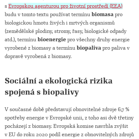
s
Evropskou agenturou pro životní prostředí (EEA)
budu v tomto textu používat termínu
b
iomasa
pro
biologickou hmotu živých i mrtvých organismů
(zemědělské plodiny, stromy, řasy, biologické odpady
atd.), termínu
bioenergie
pro všechny druhy energie
vyrobené z biomasy a termínu
biopaliva
pro paliva v
dopravě vyrobená z biomasy.
Sociální a ekologická rizika
spojená s biopalivy
V současné době představují obnovitelné zdroje 6,7 %
spotřeby energie v Evropské unii, z toho asi dvě třetiny
pocházejí z biomasy. Evropská komise navrhla zvýšit
v EU do roku 2020 podíl energie z obnovitelných zdrojů