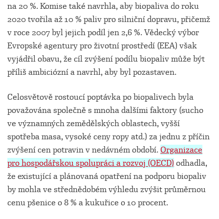
na 20 %. Komise také navrhla, aby biopaliva do roku
2020 tvořila až 10 % paliv pro silniční dopravu, přičemž
v roce 2007 byl jejich podíl jen 2,6 %. Vědecký výbor
Evropské agentury pro životní prostředí (EEA) však
vyjádřil obavu, že cíl zvýšení podílu biopaliv může být
příliš ambiciózní a navrhl, aby byl pozastaven.
Celosvětově rostoucí poptávka po biopalivech byla
považována společně s mnoha dalšími faktory (sucho
ve významných zemědělských oblastech, vyšší
spotřeba masa, vysoké ceny ropy atd.) za jednu z příčin
zvýšení cen potravin v nedávném období.
Organizace
pro hospodářskou spolupráci a rozvoj (OECD)
odhadla,
že existující a plánovaná opatření na podporu biopaliv
by mohla ve střednědobém výhledu zvýšit průměrnou
cenu pšenice o 8 % a kukuřice o 10 procent.