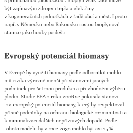
s přimíchanou „biosložkou“. Bioplyn však také může
být zajímavým zdrojem tepla a elektřiny
v kogeneračních jednotkách v řadě obcí a měst. I proto
např. v Německu nebo Rakousku rostou bioplynové
stanice jako houby po dešti
Evropský potenciál biomasy
V Evropě by využití biomasy podle odborníků mohlo
mít rizika výrazně menší při stanovení jasných
podmínek pro šetrnou produkci a při vhodném výběru
plodin. Studie EEA z roku 2006 se pokusila stanovit
tzv. evropský potenciál biomasy, který by respektoval
přísné podmínky na ochranu biologické rozmanitosti a
k minimalizaci dalších nepříznivých dopadů. Podle
tohoto modelu by v roce 2030 mohlo být asi 15 %