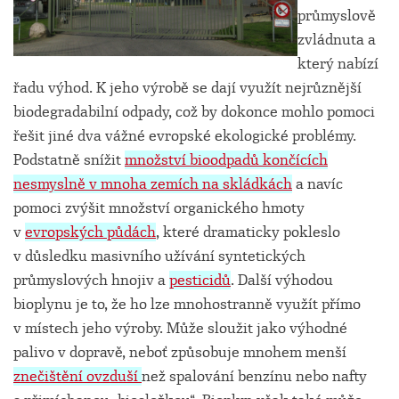
průmyslově
zvládnuta a
který nabízí
řadu výhod. K jeho výrobě se dají využít nejrůznější
biodegradabilní odpady, což by dokonce mohlo pomoci
řešit jiné dva vážné evropské ekologické problémy.
Podstatně snížit
množství bioodpadů končících
nesmyslně v mnoha zemích na skládkách
a navíc
pomoci zvýšit množství organického hmoty
v
evropských půdách
, které dramaticky pokleslo
v důsledku masivního užívání syntetických
průmyslových hnojiv a
pesticidů
. Další výhodou
bioplynu je to, že ho lze mnohostranně využít přímo
v místech jeho výroby. Může sloužit jako výhodné
palivo v dopravě, neboť způsobuje mnohem menší
znečištění ovzduší
než spalování benzínu nebo nafty