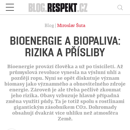
Respekt
Vy
Blog |
Miroslav Šuta
BIOENERGIE A BIOPALIVA:
RIZIKA A PŘÍSLIBY
Bioenergie provází člověka a už po tisíciletí. Až
průmyslová revoluce vynesla na výsluní uhlí a
později ropu. Nyní se opět diskutuje význam
biomasy jako významného a obnovitelného zdroje
energie. Zároveň je ale třeba pečlivě zkoumat
jeho rizika. Obavy vzbuzuje hlavně případná
změna využití půdy. Ta je totiž spolu s rostlinami
gigantickým zásobníkem CO2. Dohromady
obsahují dvakrát více uhlíku než atmosféra
Země.