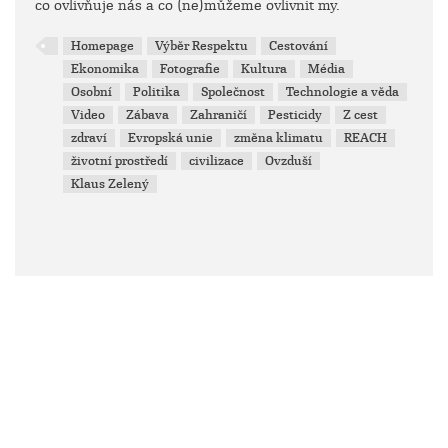
co ovlivňuje nás a co (ne)můžeme ovlivnit my.
Homepage
Výběr Respektu
Cestování
Ekonomika
Fotografie
Kultura
Média
Osobní
Politika
Společnost
Technologie a věda
Video
Zábava
Zahraničí
Pesticidy
Z cest
zdraví
Evropská unie
změna klimatu
REACH
životní prostředí
civilizace
Ovzduší
Klaus Zelený