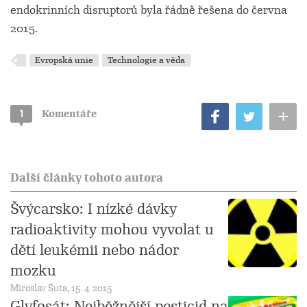
endokrinních disruptorů byla řádně řešena do června
2015.
Evropská unie
Technologie a věda
+
1
Komentáře
Další články tohoto autora
Švýcarsko: I nízké dávky
radioaktivity mohou vyvolat u
dětí leukémii nebo nádor
mozku
Miroslav Šuta, 15. 4. 2015
Glyfosát: Nejběžnější pesticid na