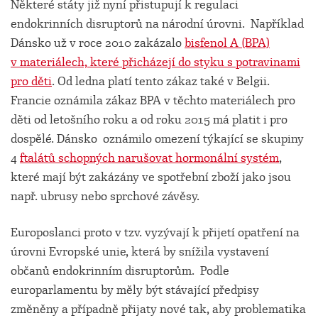
Některé státy již nyní přistupují k regulaci
endokrinních disruptorů na národní úrovni. Například
Dánsko už v roce 2010 zakázalo
bisfenol A (BPA)
v materiálech, které přicházejí do styku s potravinami
pro děti
. Od ledna platí tento zákaz také v Belgii.
Francie oznámila zákaz BPA v těchto materiálech pro
děti od letošního roku a od roku 2015 má platit i pro
dospělé. Dánsko oznámilo omezení týkající se skupiny
4
ftalátů schopných narušovat hormonální systém
,
které mají být zakázány ve spotřební zboží jako jsou
např. ubrusy nebo sprchové závěsy.
Europoslanci proto v tzv. vyzývají k přijetí opatření na
úrovni Evropské unie, která by snížila vystavení
občanů endokrinním disruptorům. Podle
europarlamentu by měly být stávající předpisy
změněny a případně přijaty nové tak, aby problematika