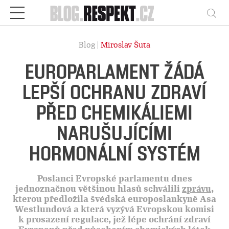
Respekt
Vy
Blog |
Miroslav Šuta
EUROPARLAMENT ŽÁDÁ
LEPŠÍ OCHRANU ZDRAVÍ
PŘED CHEMIKÁLIEMI
NARUŠUJÍCÍMI
HORMONÁLNÍ SYSTÉM
Poslanci Evropské parlamentu dnes
jednoznačnou většinou hlasů schválili
zprávu
,
kterou předložila švédská europoslankyně Asa
Westlundová a která vyzývá Evropskou komisi
k prosazení regulace, jež lépe ochrání zdraví