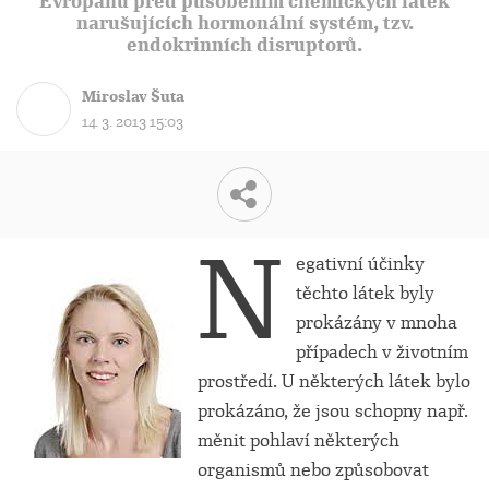
Evropanů před působením chemických látek
narušujících hormonální systém, tzv.
endokrinních disruptorů.
Miroslav Šuta
14. 3. 2013 15:03
N
egativní účinky
těchto látek byly
prokázány v mnoha
případech v životním
prostředí. U některých látek bylo
prokázáno, že jsou schopny např.
měnit pohlaví některých
organismů nebo způsobovat