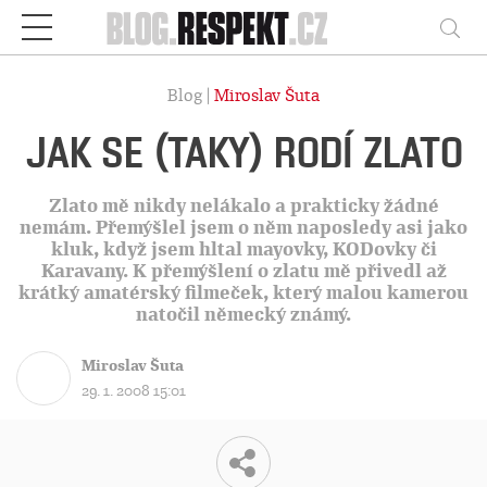
Respekt
Vy
Blog |
Miroslav Šuta
JAK SE (TAKY) RODÍ ZLATO
Zlato mě nikdy nelákalo a prakticky žádné
nemám. Přemýšlel jsem o něm naposledy asi jako
kluk, když jsem hltal mayovky, KODovky či
Karavany. K přemýšlení o zlatu mě přivedl až
krátký amatérský filmeček, který malou kamerou
natočil německý známý.
Miroslav Šuta
29. 1. 2008 15:01