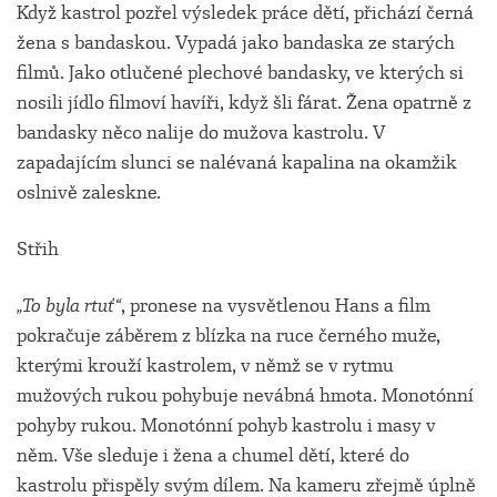
Když kastrol pozřel výsledek práce dětí, přichází černá
žena s bandaskou. Vypadá jako bandaska ze starých
filmů. Jako otlučené plechové bandasky, ve kterých si
nosili jídlo filmoví havíři, když šli fárat. Žena opatrně z
bandasky něco nalije do mužova kastrolu. V
zapadajícím slunci se nalévaná kapalina na okamžik
oslnivě zaleskne.
Střih
„To byla rtuť“
, pronese na vysvětlenou Hans a film
pokračuje záběrem z blízka na ruce černého muže,
kterými krouží kastrolem, v němž se v rytmu
mužových rukou pohybuje nevábná hmota. Monotónní
pohyby rukou. Monotónní pohyb kastrolu i masy v
něm. Vše sleduje i žena a chumel dětí, které do
kastrolu přispěly svým dílem. Na kameru zřejmě úplně