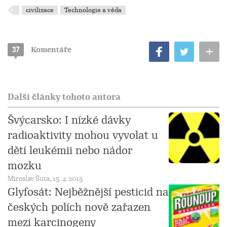
civilizace
Technologie a věda
+
37
Komentáře
Další články tohoto autora
Švýcarsko: I nízké dávky
radioaktivity mohou vyvolat u
dětí leukémii nebo nádor
mozku
Miroslav Šuta, 15. 4. 2015
Glyfosát: Nejběžnější pesticid na
českých polích nově zařazen
mezi karcinogeny