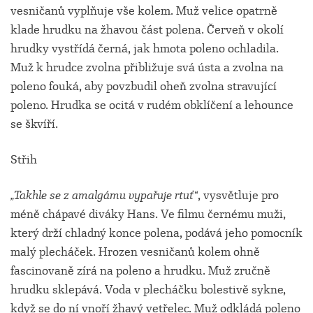
vesničanů vyplňuje vše kolem. Muž velice opatrně
klade hrudku na žhavou část polena. Červeň v okolí
hrudky vystřídá černá, jak hmota poleno ochladila.
Muž k hrudce zvolna přibližuje svá ústa a zvolna na
poleno fouká, aby povzbudil oheň zvolna stravující
poleno. Hrudka se ocitá v rudém obklíčení a lehounce
se škvíří.
Střih
„Takhle se z amalgámu vypařuje rtuť“
, vysvětluje pro
méně chápavé diváky Hans. Ve filmu černému muži,
který drží chladný konce polena, podává jeho pomocník
malý plecháček. Hrozen vesničanů kolem ohně
fascinovaně zírá na poleno a hrudku. Muž zručně
hrudku sklepává. Voda v plecháčku bolestivě sykne,
když se do ní vnoří žhavý vetřelec. Muž odkládá poleno