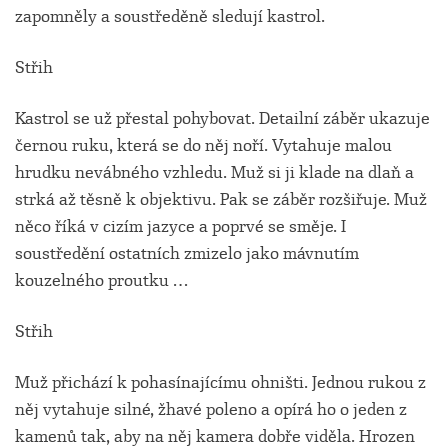
zapomněly a soustředěně sledují kastrol.
Střih
Kastrol se už přestal pohybovat. Detailní záběr ukazuje
černou ruku, která se do něj noří. Vytahuje malou
hrudku nevábného vzhledu. Muž si ji klade na dlaň a
strká až těsně k objektivu. Pak se záběr rozšiřuje. Muž
něco říká v cizím jazyce a poprvé se směje. I
soustředění ostatních zmizelo jako mávnutím
kouzelného proutku …
Střih
Muž přichází k pohasínajícímu ohništi. Jednou rukou z
něj vytahuje silné, žhavé poleno a opírá ho o jeden z
kamenů tak, aby na něj kamera dobře viděla. Hrozen