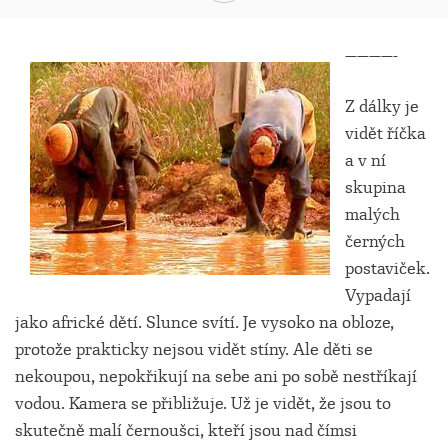
————-
Z dálky je
vidět říčka
a v ní
skupina
malých
černých
postaviček.
Vypadají
jako africké dětí. Slunce svítí. Je vysoko na obloze,
protože prakticky nejsou vidět stíny. Ale děti se
nekoupou, nepokřikují na sebe ani po sobě nestříkají
vodou. Kamera se přibližuje. Už je vidět, že jsou to
skutečně malí černoušci, kteří jsou nad čímsi