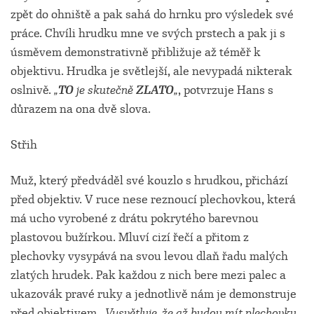
zpět do ohniště a pak sahá do hrnku pro výsledek své
práce. Chvíli hrudku mne ve svých prstech a pak ji s
úsměvem demonstrativně přibližuje až téměř k
objektivu. Hrudka je světlejší, ale nevypadá nikterak
oslnivě.
„
TO
je skutečně
ZLATO
„
, potvrzuje Hans s
důrazem na ona dvě slova.
Střih
Muž, který předváděl své kouzlo s hrudkou, přichází
před objektiv. V ruce nese reznoucí plechovkou, která
má ucho vyrobené z drátu pokrytého barevnou
plastovou bužírkou. Mluví cizí řečí a přitom z
plechovky vysypává na svou levou dlaň řadu malých
zlatých hrudek. Pak každou z nich bere mezi palec a
ukazovák pravé ruky a jednotlivě nám je demonstruje
před objektivem.
„Vysvětluje, že až budou mít plechovku