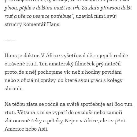
plnou, půjde s dalšími muži na trh. Za zlato přinesou další
rtuť a vše co vesnice potřebuje“,
uzavírá film i svůj
stručný komentář Hans.
———
Hans je doktor. V Africe vyšetřoval děti i jejich rodiče
otrávené rtutí. Ten amatérský filmeček prý natočil
proto, že z něj pochopíme víc než z hodiny povídání
nebo z oficiální zprávy, do které svou práci s kolegy
shrnuli.
Na těžbu zlata se ročně na světě spotřebuje asi 800 tun
rtuti. Většina z ní se vypaří do ovzduší nebo zamoří
zlatonosné řeky a potoky. Nejen v Africe, ale i v jižní
Americe nebo Asii.