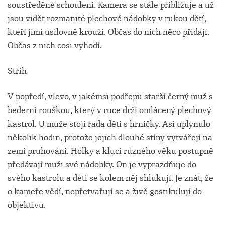
soustředěně schouleni. Kamera se stále přibližuje a už
jsou vidět rozmanité plechové nádobky v rukou dětí,
kteří jimi usilovně krouží. Občas do nich něco přidají.
Občas z nich cosi vyhodí.
Střih
V popředí, vlevo, v jakémsi podřepu starší černý muž s
bederní rouškou, který v ruce drží omlácený plechový
kastrol. U muže stojí řada dětí s hrníčky. Asi uplynulo
několik hodin, protože jejich dlouhé stíny vytvářejí na
zemí pruhování. Holky a kluci různého věku postupně
předávají muži své nádobky. On je vyprazdňuje do
svého kastrolu a děti se kolem něj shlukují. Je znát, že
o kameře vědí, nepřetvařují se a živě gestikulují do
objektivu.