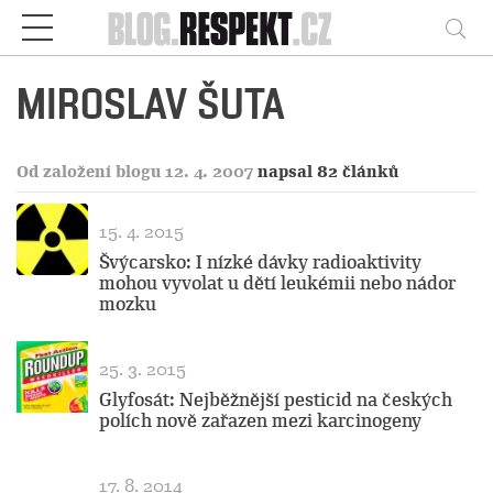
Respekt
Vy
MIROSLAV ŠUTA
Od založení blogu 12. 4. 2007
napsal 82 článků
15. 4. 2015
Švýcarsko: I nízké dávky radioaktivity
mohou vyvolat u dětí leukémii nebo nádor
mozku
25. 3. 2015
Glyfosát: Nejběžnější pesticid na českých
polích nově zařazen mezi karcinogeny
17. 8. 2014