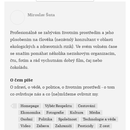
Miroslav Šuta
Profesionálně se zabývám životním prostředím a jeho
působením na člověka (nezávislý konzultant v oblasti
ekologických a zdravotních rizik). Ve svém volném čase
se snažím pomáhat několika neziskovým organizacím,
čtu, fotím a rád vychutnám dobrý film, čaj nebo
čokoládu.
O čem píše
O zdraví, o vědě, o politice, o životním prostředí - o tom
co ovlivňuje nás a co (ne)můžeme ovlivnit my.
Homepage
Výběr Respektu
Cestování
Ekonomika
Fotografie
Kultura
Média
Osobní
Politika
Společnost
Technologie a věda
Video
Zábava
Zahraničí
Pesticidy
Z cest