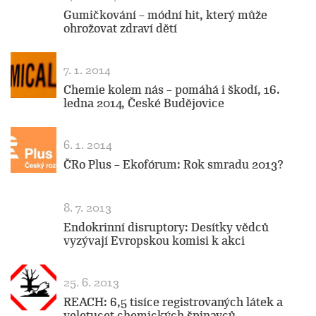
Gumičkování – módní hit, který může
ohrožovat zdraví dětí
7. 1. 2014
Chemie kolem nás – pomáhá i škodí, 16.
ledna 2014, České Budějovice
6. 1. 2014
ČRo Plus – Ekofórum: Rok smradu 2013?
8. 7. 2013
Endokrinní disruptory: Desítky vědců
vyzývají Evropskou komisi k akci
25. 6. 2013
REACH: 6,5 tisíce registrovaných látek a
veletucet chemických špinavců